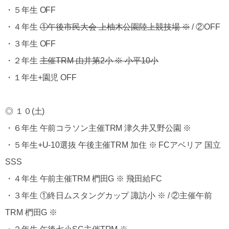
・５年生 OFF
・４年生
①午後市民大会
上柚木公園陸上競技場
※
/ ②OFF
・３年生 OFF
・２年生
主催
TRM
由井第
2
小
※
小平
10
小
・１年生+園児 OFF
◎ １０(土)
・６年生 午前コラソン主催TRM 津久井又野公園 ※
・５年生+U-10選抜 午後主催TRM 加住 ※ FCアベリア 国立
SSS
・４年生 午前主催TRM 椚田G ※ 飛田給FC
・３年生 ①終日ムスタングカップ 諏訪小 ※ / ②主催午前
TRM 椚田G ※