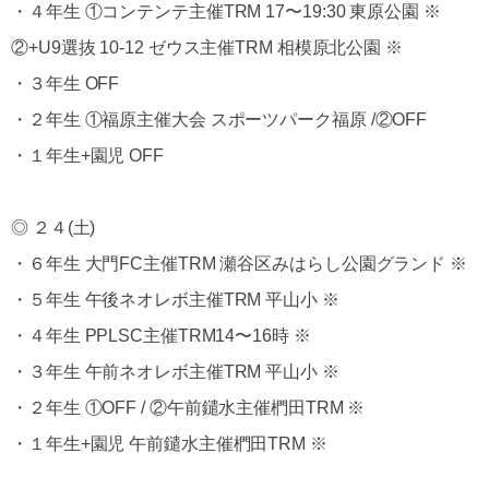
・４年生 ①コンテンテ主催TRM 17〜19:30 東原公園 ※
②+U9選抜 10-12 ゼウス主催TRM 相模原北公園 ※
・３年生 OFF
・２年生 ①福原主催大会 スポーツパーク福原 /②OFF
・１年生+園児 OFF
◎ ２４(土)
・６年生 大門FC主催TRM 瀬谷区みはらし公園グランド ※
・５年生 午後ネオレボ主催TRM 平山小 ※
・４年生 PPLSC主催TRM14〜16時 ※
・３年生 午前ネオレボ主催TRM 平山小 ※
・２年生 ①OFF / ②午前鑓水主催椚田TRM ※
・１年生+園児 午前鑓水主催椚田TRM ※