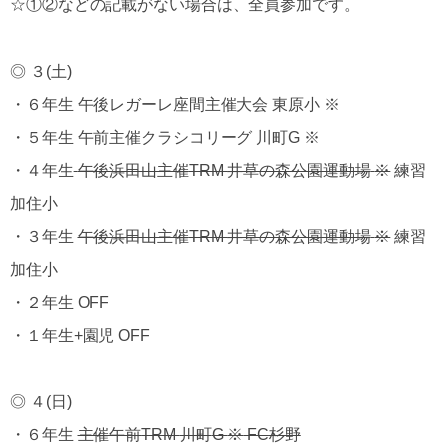
☆①②などの記載がない場合は、全員参加です。
◎ ３(土)
・６年生 午後レガーレ座間主催大会 東原小 ※
・５年生 午前主催クラシコリーグ 川町G ※
・４年生
午後浜田山主催
TRM
井草の森公園運動場
※
練習
加住小
・３年生
午後浜田山主催
TRM
井草の森公園運動場
※
練習
加住小
・２年生 OFF
・１年生+園児 OFF
◎ ４(日)
・６年生
主催午前
TRM
川町
G
※
FC
杉野