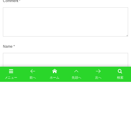
Comment
*
Name
*
E-mail
*
(公開されません)
メニュー
前へ
ホーム
先頭へ
次へ
検索
URL