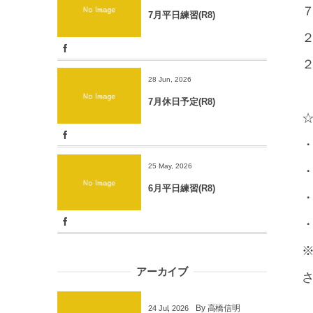
７
7月平日練習(R8)
２
２
28 Jun, 2026
7月休日予定(R8)
・
25 May, 2026
・
6月平日練習(R8)
・
・
アーカイブ
By
高橋信明
24
Jul
,
2026