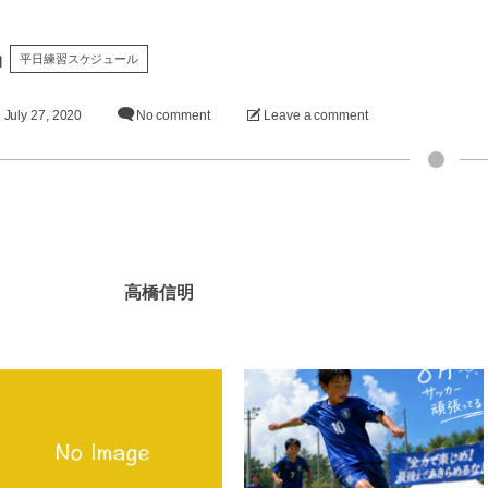
平日練習スケジュール
July
27
,
2020
No comment
Leave a comment
高橋信明