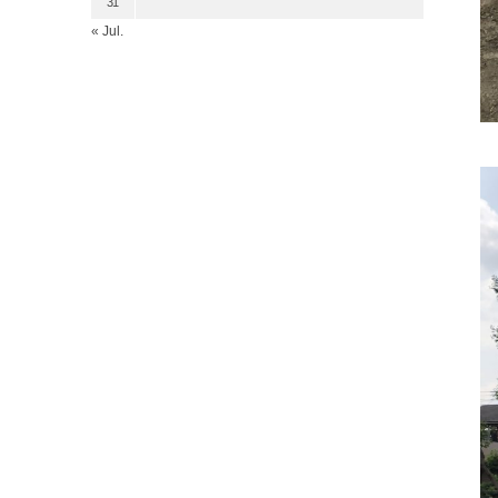
31
« Jul.