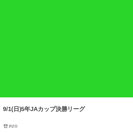
9/1(日)5年JAカップ決勝リーグ
約2分