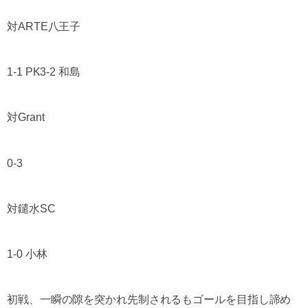
対ARTE八王子
1-1 PK3-2 和島
対Grant
0-3
対鑓水SC
1-0 小林
初戦、一瞬の隙を突かれ先制されるもゴールを目指し諦め