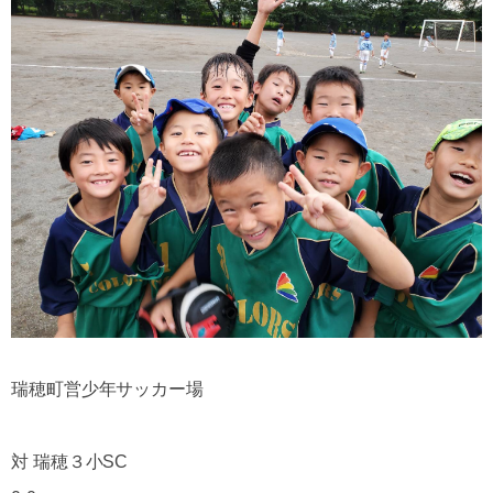
瑞穂町営少年サッカー場
対 瑞穂３小SC