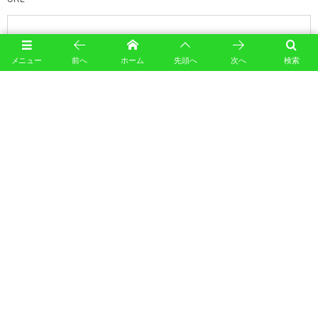
メニュー
前へ
ホーム
先頭へ
次へ
検索
このサイトはスパムを低減するために Akismet を使っています。
コメントデータの処理方法の詳
細はこちらをご覧ください
。
カレンダー
August, 2026
M
T
W
T
F
S
S
1
2