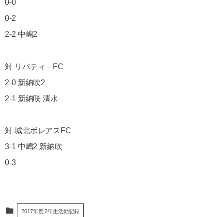
0-0
0-2
2-2 中嶋2
対 リバティ－FC
2-0 新納吹2
2-1 新納咲 清水
対 城北ボレアスFC
3-1 中嶋2 新納吹
0-3
2017年度 2年生活動記録