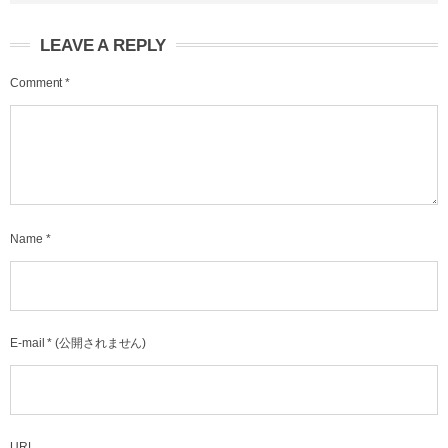
LEAVE A REPLY
Comment
*
Name
*
E-mail
*
(公開されません)
URL