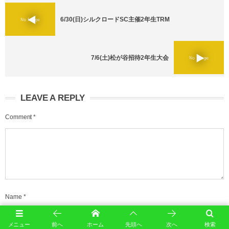
6/30(日)シルクロードSC主催2年生TRM
7/6(土)松が谷招待2年生大会
LEAVE A REPLY
Comment
*
Name
*
メニュー
前へ
ホーム
先頭へ
次へ
検索