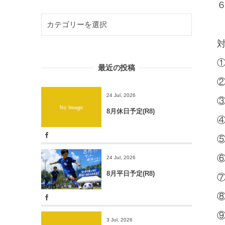
６
対
①
最近の投稿
②
24 Jul, 2026
③
8月休日予定(R8)
④
⑤
⑥
24 Jul, 2026
8月平日予定(R8)
⑦
⑧
⑨
3 Jul, 2026