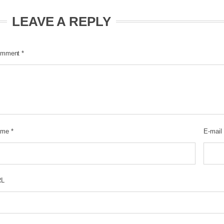
LEAVE A REPLY
mment
*
ame
*
E-mail
RL