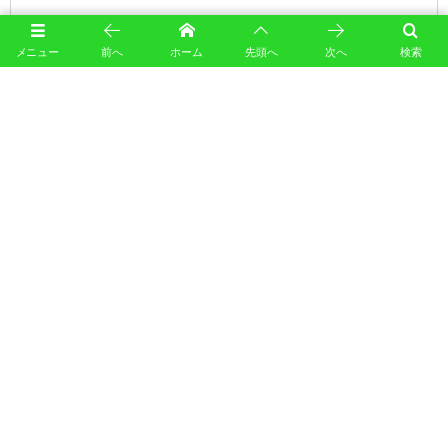
メニュー
前へ
ホーム
先頭へ
次へ
検索
このサイトはスパムを低減するために Akismet を使っています。
コメントデータの処理方法の詳
細はこちらをご覧ください
。
カレンダー
August, 2026
M
T
W
T
F
S
S
1
2
3
4
5
6
7
8
9