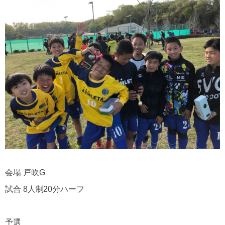
会場 戸吹G
試合 8人制20分ハーフ
予選