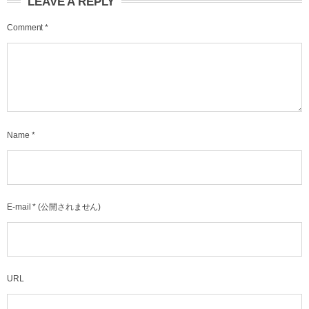
LEAVE A REPLY
Comment
*
Name
*
E-mail
*
(公開されません)
URL