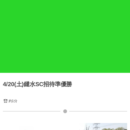
4/20(土)鑓水SC招待準優勝
約1分