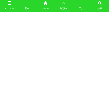
メニュー
前へ
ホーム
先頭へ
次へ
検索
URL
このサイトはスパムを低減するために Akismet を使っています。
コメントデータの処理方法の詳
細はこちらをご覧ください
。
カレンダー
August, 2026