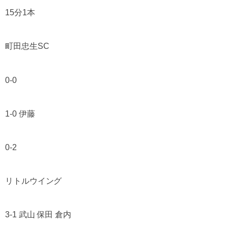
15分1本
町田忠生SC
0-0
1-0 伊藤
0-2
リトルウイング
3-1 武山 保田 倉内