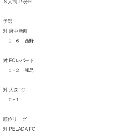
８人制 15分H
予選
対 府中新町
１−６ 西野
対 FCレパード
１−２ 和島
対 大森FC
０−１
順位リーグ
対 PELADA FC