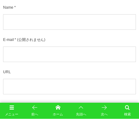
Name
*
E-mail
*
(公開されません)
URL
メニュー
前へ
ホーム
先頭へ
次へ
検索
このサイトはスパムを低減するために Akismet を使っています。
コメントデータの処理方法の詳
細はこちらをご覧ください
。