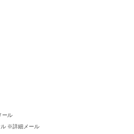
細メール
トサル ※詳細メール