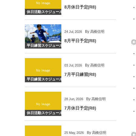
8月休日予定(R8)
休日活動スケジュール
・
By
高橋信明
24
Jul
,
2026
8月平日予定(R8)
◎
平日練習スケジュール
・
・
By
高橋信明
03
Jul
,
2026
7月平日練習(R8)
・
平日練習スケジュール
・
By
高橋信明
・
28
Jun
,
2026
7月休日予定(R8)
・
休日活動スケジュール
By
高橋信明
25
May
,
2026
◎