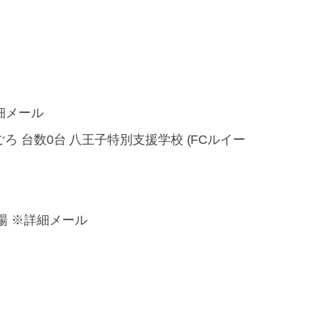
細メール
:00ごろ 台数0台 八王子特別支援学校 (FCルイー
場 ※詳細メール