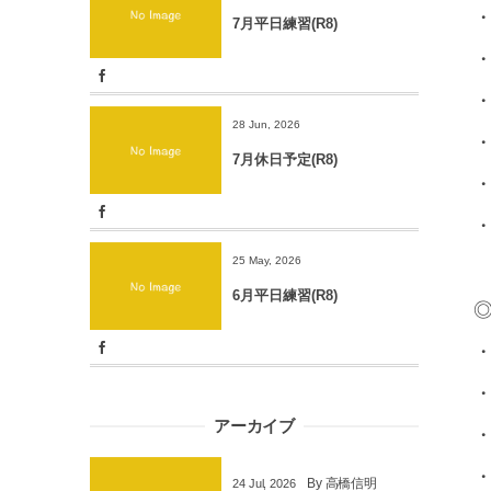
7月平日練習(R8)
・
・
28 Jun, 2026
・
7月休日予定(R8)
・
・
25 May, 2026
6月平日練習(R8)
◎
・
・
アーカイブ
・
By
高橋信明
24
Jul
,
2026