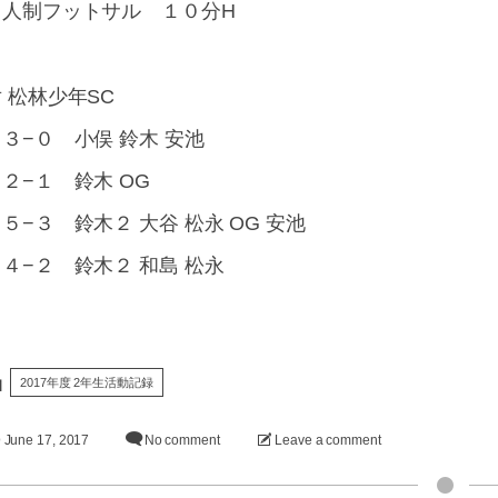
６人制フットサル １０分H
 松林少年SC
３−０ 小俣 鈴木 安池
２−１ 鈴木 OG
−３ 鈴木２ 大谷 松永 OG 安池
４−２ 鈴木２ 和島 松永
2017年度 2年生活動記録
June
17
,
2017
No comment
Leave a comment