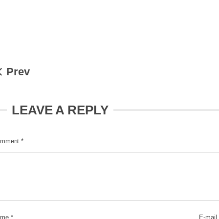
Prev
LEAVE A REPLY
mment
*
ame
*
E-mail