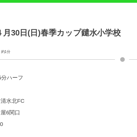
４月30日(日)春季カップ鑓水小学校
約1分
5分ハーフ
清水北FC
古屋6関口
-0