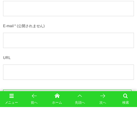
E-mail
*
(公開されません)
URL
メニュー
前へ
ホーム
先頭へ
次へ
検索
このサイトはスパムを低減するために Akismet を使っています。
コメントデータの処理方法の詳
細はこちらをご覧ください
。