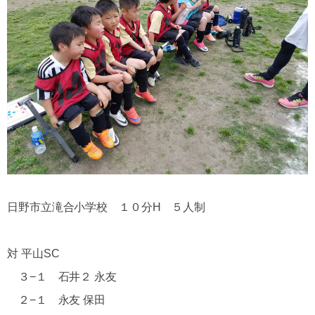
日野市立滝合小学校 １０分H ５人制
対 平山SC
３−１ 石井２ 永友
２−１ 永友 保田