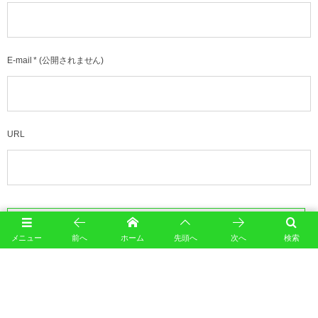
E-mail
*
(公開されません)
URL
メニュー
前へ
ホーム
先頭へ
次へ
検索
このサイトはスパムを低減するために Akismet を使っています。
コメントデータの処理方法の詳
細はこちらをご覧ください
。