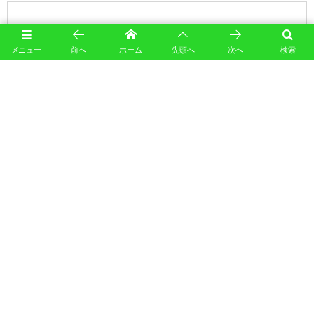
メニュー
前へ
ホーム
先頭へ
次へ
検索
このサイトはスパムを低減するために Akismet を使っています。
コメントデータの処理方法の詳
細はこちらをご覧ください
。
カレンダー
August, 2026
M
T
W
T
F
S
S
1
2
3
4
5
6
7
8
9