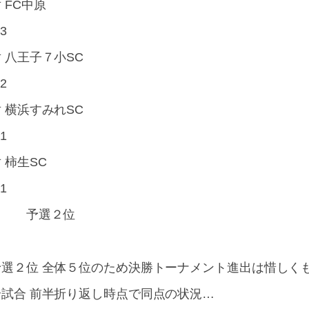
 FC中原
-3
 八王子７小SC
-2
 横浜すみれSC
-1
 柿生SC
-1
予選２位
予選２位 全体５位のため決勝トーナメント進出は惜しく
全試合 前半折り返し時点で同点の状況…