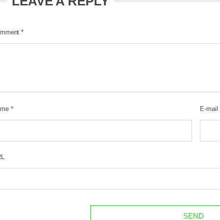
LEAVE A REPLY
mment
*
ame
*
E-mail
RL