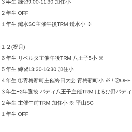
３年生 練習9:00-11:30 加住小
２年生 OFF
１年生 鑓水SC主催午後TRM 鑓水小 ※
１２(祝月)
６年生 リベルタ主催午後TRM 八王子5小 ※
５年生 練習13:30-16:30 加住小
４年生 ①青梅新町主催終日大会 青梅新町小 ※ / ②OFF
３年生+2年選抜 バディ八王子主催TRM はるひ野バディ
２年生 主催午前TRM 加住小 ※ 平山SC
１年生 OFF