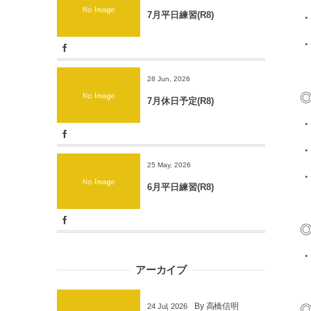
7月平日練習(R8)
・
・
28 Jun, 2026
◎
7月休日予定(R8)
・
・
25 May, 2026
・
6月平日練習(R8)
◎
・
アーカイブ
By
高橋信明
24
Jul
,
2026
◎