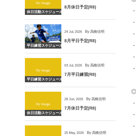
8月休日予定(R8)
・
休日活動スケジュール
・
By
高橋信明
24
Jul
,
2026
・
8月平日予定(R8)
・
平日練習スケジュール
・
By
高橋信明
03
Jul
,
2026
・
7月平日練習(R8)
平日練習スケジュール
◎
By
高橋信明
28
Jun
,
2026
・
7月休日予定(R8)
休日活動スケジュール
・
・
By
高橋信明
25
May
,
2026