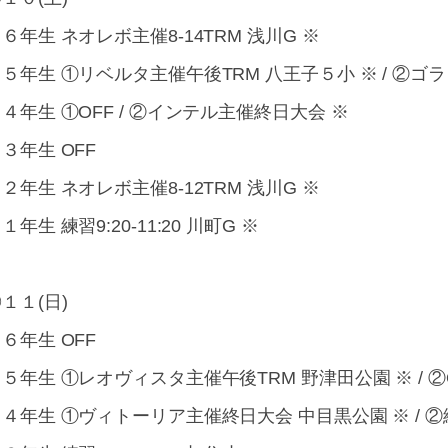
６年生 ネオレボ主催8-14TRM 浅川G ※
５年生 ①リベルタ主催午後TRM 八王子５小 ※ / ②ゴ
４年生 ①OFF / ②インテル主催終日大会 ※
３年生 OFF
２年生 ネオレボ主催8-12TRM 浅川G ※
１年生 練習9:20-11:20 川町G ※
１１(日)
６年生 OFF
５年生 ①レオヴィスタ主催午後TRM 野津田公園 ※ / ②
４年生 ①ヴィトーリア主催終日大会 中目黒公園 ※ / ②練習9