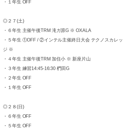
・１年生 OFF
◎２７(土)
・６年生 主催午後TRM 滝ガ原G ※ OXALA
・５年生 ①OFF / ②インテル主催終日大会 テクノスカレッ
ジ ※
・４年生 主催午後TRM 加住小 ※ 新座片山
・３年生 練習14:45-16:30 椚田G
・２年生 OFF
・１年生 OFF
◎２８(日)
・６年生 OFF
・５年生 OFF