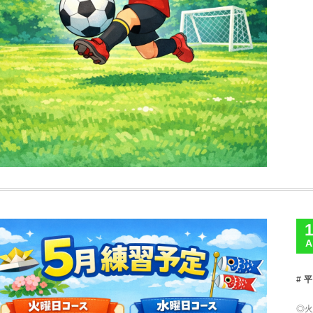
A
平
◎火