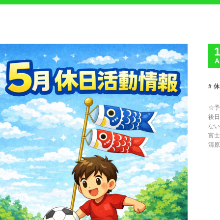
A
休
☆予
後日
ない
富士
清原G