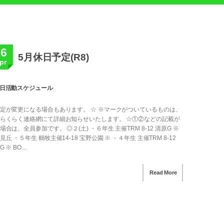
16
5月休日予定(R8)
pr
日活動スケジュール
定が変更になる場合もあります。 ☆ ※マークがついているものは、
らくらく連絡網にて詳細お知らせいたします。 ☆①②などの記載が
場合は、全員参加です。 ◎２(土) ・６年生 主催TRM 8-12 清原G ※
見丘 ・５年生 鶴牧主催14-18 宝野公園 ※ ・４年生 主催TRM 8-12
 ※ BO...
Read More